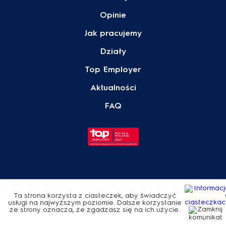
Opinie
Jak pracujemy
Działy
Top Employer
Aktualności
FAQ
© Electrolux 2026
Polityka Prywatności
Ta strona korzysta z ciasteczek, aby świadczyć
usługi na najwyższym poziomie. Dalsze korzystanie
ze strony oznacza, że zgadzasz się na ich użycie.