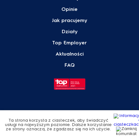
Opinie
Jak pracujemy
Działy
Top Employer
Aktualności
FAQ
© Electrolux 2026
Polityka Prywatności
Ta strona korzysta z ciasteczek, aby świadczyć
usługi na najwyższym poziomie. Dalsze korzystanie
ze strony oznacza, że zgadzasz się na ich użycie.