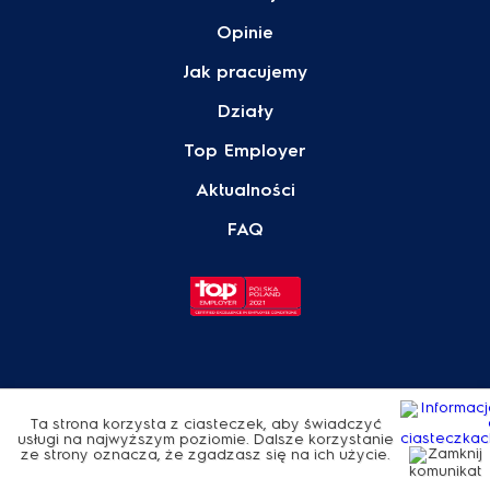
Opinie
Jak pracujemy
Działy
Top Employer
Aktualności
FAQ
© Electrolux 2026
Polityka Prywatności
Ta strona korzysta z ciasteczek, aby świadczyć
usługi na najwyższym poziomie. Dalsze korzystanie
ze strony oznacza, że zgadzasz się na ich użycie.